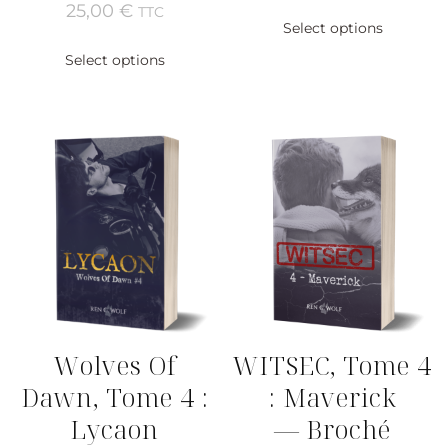
25,00
€
TTC
Select options
Select options
Wolves Of
WITSEC, Tome 4
Dawn, Tome 4 :
: Maverick
Lycaon
— Broché