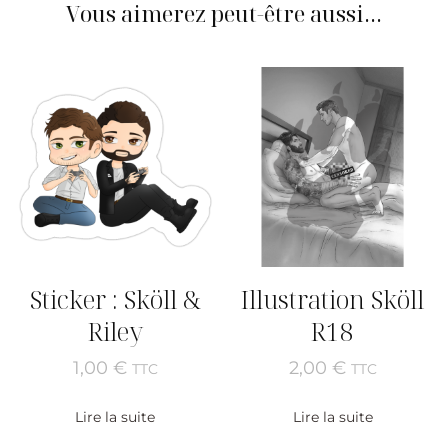
Vous aimerez peut-être aussi…
Sticker : Sköll &
Illustration Sköll
Riley
R18
1,00
€
2,00
€
TTC
TTC
Lire la suite
Lire la suite