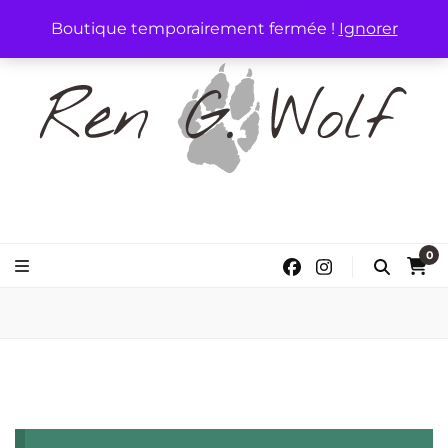
Boutique temporairement fermée !
Ignorer
Ren G. Wolf
Auteure de Romance
0