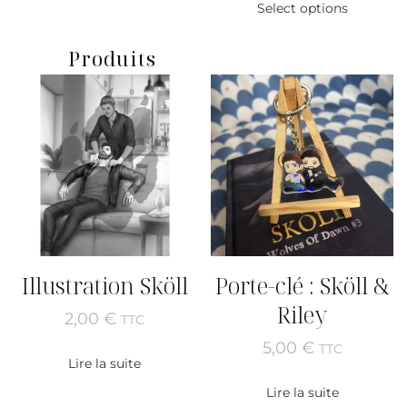
Select options
Produits
Illustration Sköll
Porte-clé : Sköll &
Riley
2,00
€
TTC
5,00
€
TTC
Lire la suite
Lire la suite