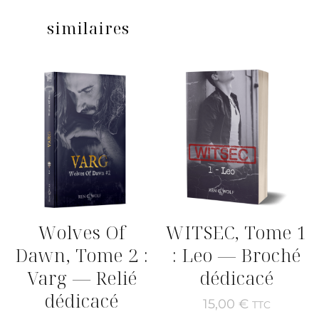
similaires
Wolves Of
WITSEC, Tome 1
Dawn, Tome 2 :
: Leo — Broché
Varg — Relié
dédicacé
dédicacé
15,00
€
TTC