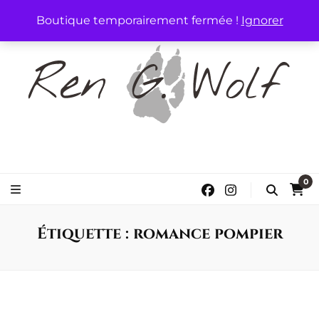
Boutique temporairement fermée !
Ignorer
Ren G. Wolf
Auteure de Romance
0
Étiquette :
romance pompier