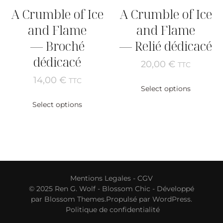
A Crumble of Ice
A Crumble of Ice
and Flame
and Flame
— Broché
— Relié dédicacé
dédicacé
20,00
€
TTC
14,00
€
TTC
Select options
Select options
Mentions Legales
-
CGV
© 2025 Ren G. Wolf -
Blossom Chic - Développé
par
Blossom Themes
.Propulsé par
WordPress
.
Politique de confidentialité