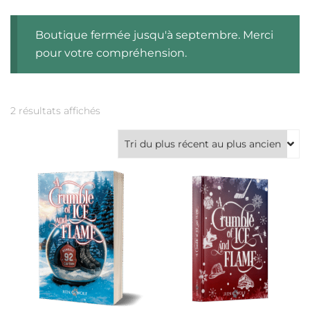
Boutique fermée jusqu'à septembre. Merci
pour votre compréhension.
Trié
2 résultats affichés
du
plus
récent
au
plus
ancien