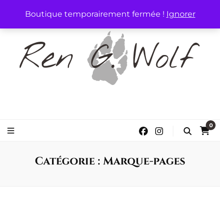
Boutique temporairement fermée !
Ignorer
Ren G. Wolf
Auteure de Romance
0
Catégorie :
Marque-pages