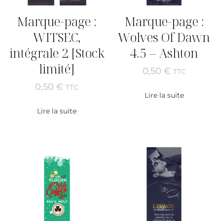
Marque-page :
Marque-page :
WITSEC,
Wolves Of Dawn
intégrale 2 [Stock
4.5 – Ashton
limité]
0,50
€
TTC
0,50
€
TTC
Lire la suite
Lire la suite