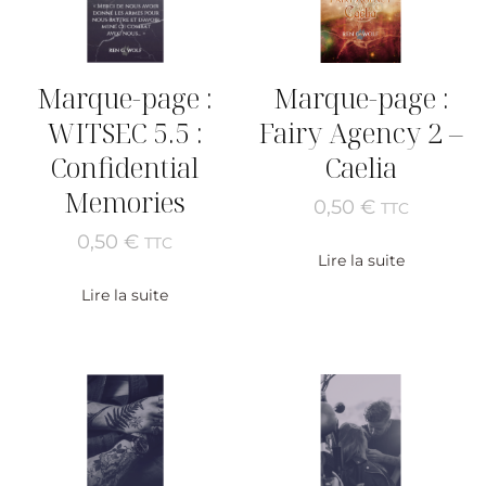
Marque-page :
Marque-page :
WITSEC 5.5 :
Fairy Agency 2 –
Confidential
Caelia
Memories
0,50
€
TTC
0,50
€
TTC
Lire la suite
Lire la suite