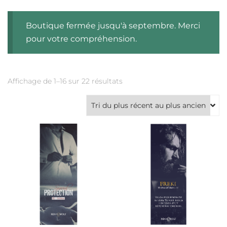
Boutique fermée jusqu'à septembre. Merci
pour votre compréhension.
Trié
Affichage de 1–16 sur 22 résultats
du
plus
récent
au
plus
ancien